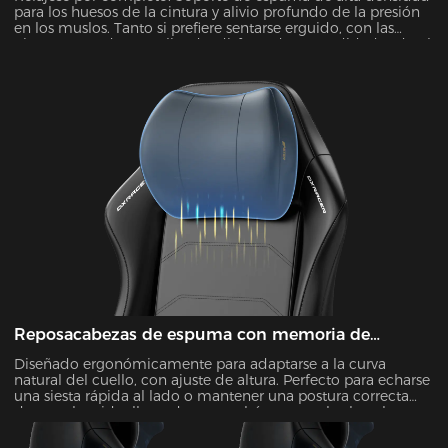
para los huesos de la cintura y alivio profundo de la presión
en los muslos. Tanto si prefiere sentarse erguido, con las
piernas cruzadas o reclinado, disfrute de comodidad todo el
día.
Reposacabezas de espuma con memoria de
movimiento lento
Diseñado ergonómicamente para adaptarse a la curva
natural del cuello, con ajuste de altura. Perfecto para echarse
una siesta rápida al lado o mantener una postura correcta
durante las videollamadas: se acabó encoger los hombros.