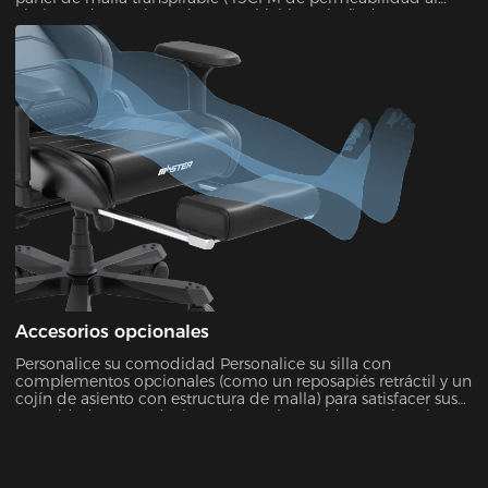
aire) con dos versiones intercambiables. Diseñado para
ofrecer la máxima comodidad, todo el armazón puede
desmontarse y volverse a montar en solo 30 segundos.
Durante los meses de verano, esta configuración de malla
reduce eficazmente la temperatura de la superficie del
asiento entre 5 °C y 8 °C, como se ha comprobado mediante
pruebas de imagen térmica por infrarrojos.
Accesorios opcionales
Personalice su comodidad Personalice su silla con
complementos opcionales (como un reposapiés retráctil y un
cojín de asiento con estructura de malla) para satisfacer sus
necesidades ergonómicas. Ajuste el respaldo a su ángulo
perfecto, ideal para relajarse, ver la televisión o echarse una
siesta rápida. Active el "Modo Ocio" para relajarse al máximo.