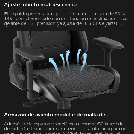
Ajuste infinito multiescenario
El respaldo presenta un ajuste infinito de precisión de 90° a
135°, complementado con una función de inclinación hacia
delante de 15° (precisión de ajuste de ±0,5°). Este versátil
sistema se adapta a la perfección a 7 escenarios de uso
distintos, como el trabajo de oficina, los juegos, el visionado
de películas, etc., garantizando un apoyo óptimo para cada
actividad.
Armazón de asiento modular de malla de
liberación rápida
Además de la espuma viscoelástica estándar (50 kg/m³ de
densidad), este innovador armazón de asiento incorpora un
panel de malla transpirable (45CFM de permeabilidad al