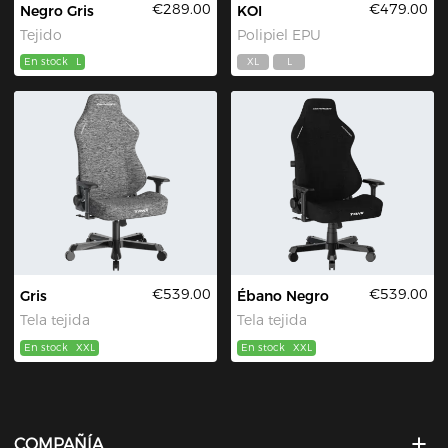
€289.00
€479.00
Negro Gris
KOI
Tejido
Polipiel EPU
En stock
L
XL
L
€539.00
€539.00
Gris
Ébano Negro
Tela tejida
Tela tejida
En stock
XXL
En stock
XXL
COMPAÑÍA