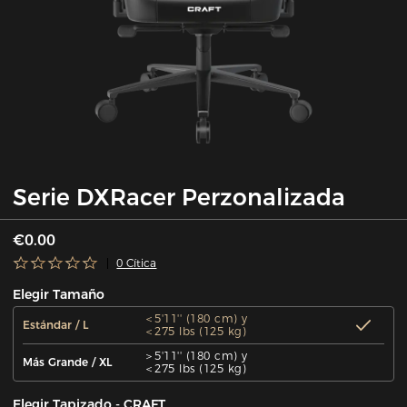
Serie DXRacer Perzonalizada
€0.00
0 Cítica
Elegir Tamaño
＜5'11'' (180 cm) y
Estándar / L
＜275 lbs (125 kg)
＞5'11'' (180 cm) y
Más Grande / XL
＜275 lbs (125 kg)
Elegir Tapizado - CRAFT