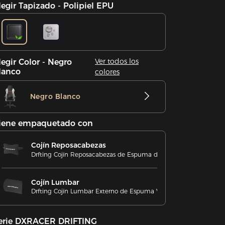
legir Tapizado - Polipiel EPU
Ver todos los
legir Color - Negro
lanco
colores
Negro Blanco
iene empaquetado con
Cojín Reposacabezas
Drfting Cojín Reposacabezas de Espuma de Gel Refrigerante
Cojín Lumbar
Drfting Cojín Lumbar Externo de Espuma Viscoelástica
erie DXRACER DRIFTING