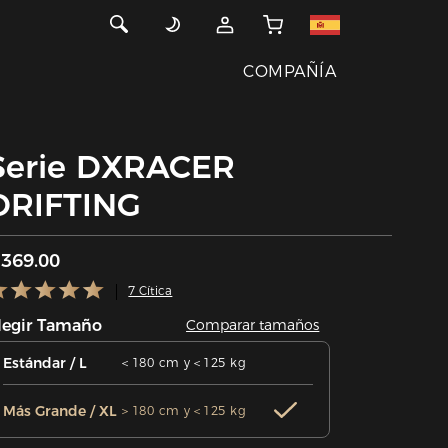
COMPAÑÍA
Serie DXRACER
DRIFTING
369.00
7 Cítica
legir Tamaño
Comparar tamaños
Estándar / L
＜180 cm y＜125 kg
Más Grande / XL
＞180 cm y＜125 kg