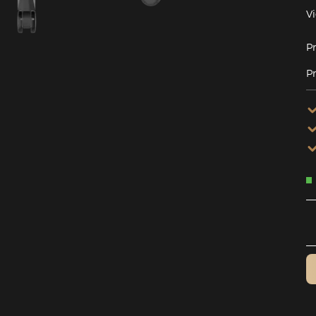
V
Pr
Pr