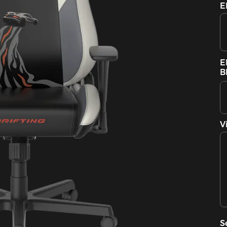
E
E
B
V
S