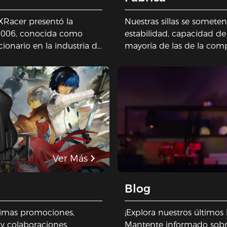
DXRacer presentó la
Nuestras sillas se somete
 2006, conocida como
estabilidad, capacidad de 
ionario en la industria de
mayoría de las de la com
ndario para las sillas para
diseñados para durar y se
Prestamos mucha atenció
esforzamos constantement
construir la mejor silla d
nosotros, siéntese en cali
Ver Más
Blog
timas promociones,
¡Explora nuestros últimos
 y colaboraciones
Mantente informado sobre n