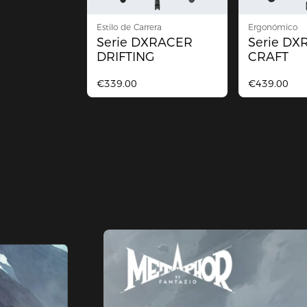
Estilo de Carrera
Ergonómico
Serie DXRACER
Serie D
DRIFTING
CRAFT
€339.00
€439.00