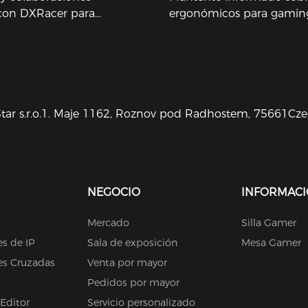
 con DXRacer para
ergonómicos para gaming
durante largas horas de j
tar s.r.o.1. Maje 1162, Roznov pod Radhostem, 75661Cz
NEGOCIO
INFORMAC
Mercado
Silla Gamer
s de IP
Sala de exposición
Mesa Gamer
es Cruzadas
Venta por mayor
Pedidos por mayor
 Editor
Servicio personalizado