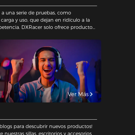
n a una serie de pruebas, como
carga y uso, que dejan en ridículo a la
petencia. DXRacer solo ofrece productos
r seguros para nuestros usuarios.
n a cada pequeño detalle; nos
e por alcanzar la perfección para
e juego posible para usted. ¡Siéntese con
dad!
Ver Más
 blogs para descubrir nuevos productos!
uestras sillas, escritorios y accesorios