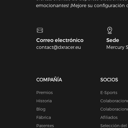
emocionantes! ¡Mejore su configuración
mejorar su experiencia de juego!
Correo electrónico
Sede
contact@dxracer.eu
Mercury S
COMPAÑÍA
SOCIOS
Premios
E-Sports
Historia
Colaboracione
Blog
Colaboracion
Fábrica
Afiliados
Patentes
Selección del