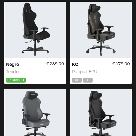
€289.00
€479.00
Negro
KOI
Tejido
Polipiel EPU
En stock
L
XL
L