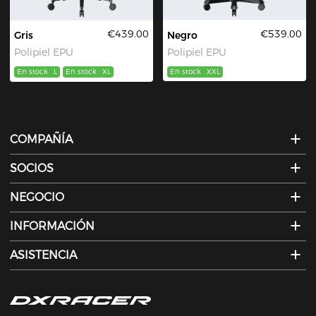
€439.00
€539.00
Gris
Negro
Polipiel EPU
Polipiel EPU
En stock
L
En stock
XL
En stock
XXL
COMPAÑÍA
SOCIOS
NEGOCIO
INFORMACIÓN
ASISTENCIA